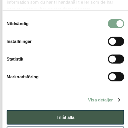
och legionellarisk →
information som du har tillhandahållit eller som de har
samlat in när du har använt deras tjänster.
› IMD flerbostadshus →
Samtyckesval
› Kyl- och värmepumpssystem i
Nödvändig
›
fastigheter →
› Avgasare – en förutsättning för ett
Inställningar
effektivt värme- och kylsystem →
› Expansionskärl – funktion i
Statistik
vattenburet system →
Marknadsföring
Visa detaljer
3.
Effektbehov
,
energi-
dimensionering och teknik
Tillåt alla
› Transmissionsberäkning och DVUT –