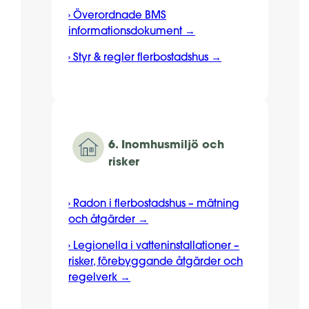
› Överordnade BMS
informationsdokument →
› Styr & regler flerbostadshus →
6.
Inomhusmiljö och
risker
› Radon i flerbostadshus – mätning
och åtgärder →
› Legionella i vatteninstallationer –
risker, förebyggande åtgärder och
regelverk →