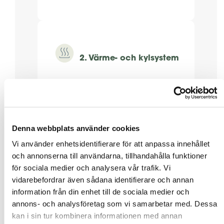
2. Värme- och kylsystem
› Så fungerar en fjärrvärmecentral
→
› Byggnadens värmesystem, tröghet
Denna webbplats använder cookies
och prognosstyrning →
Vi använder enhetsidentifierare för att anpassa innehållet
› Enrörssystem, felsökning och
och annonserna till användarna, tillhandahålla funktioner
injustering →
för sociala medier och analysera vår trafik. Vi
vidarebefordrar även sådana identifierare och annan
› Problem äldre värmesystem →
information från din enhet till de sociala medier och
› VVC-system i flerbostadshus –
annons- och analysföretag som vi samarbetar med. Dessa
besparingar, funktion, injustering
kan i sin tur kombinera informationen med annan