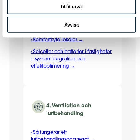
teknisk dimensionering →
Tillåt urval
› Ventilauktoritet →
Avvisa
› Styrenheter fastigheter →
› Komfortkyla lokaler →
› Solceller och batterier i fastigheter
– systemintegration och
effektoptimering →
4. Ventilation och
luftbehandling
› Så fungerar ett
luftbehandlingsaggregat →