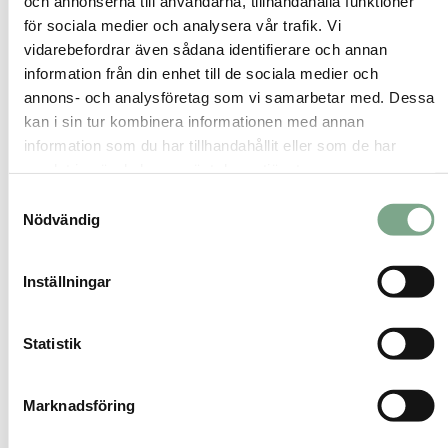
och annonserna till användarna, tillhandahålla funktioner
för sociala medier och analysera vår trafik. Vi
vidarebefordrar även sådana identifierare och annan
information från din enhet till de sociala medier och
Grönt bolån
annons- och analysföretag som vi samarbetar med. Dessa
kan i sin tur kombinera informationen med annan
information som du har tillhandahållit eller som de har
samlat in när du har använt deras tjänster.
På distans
Samtyckesval
Nödvändig
Inställningar
Flerfamiljshus
Statistik
Kommersiella
Marknadsföring
byggnader