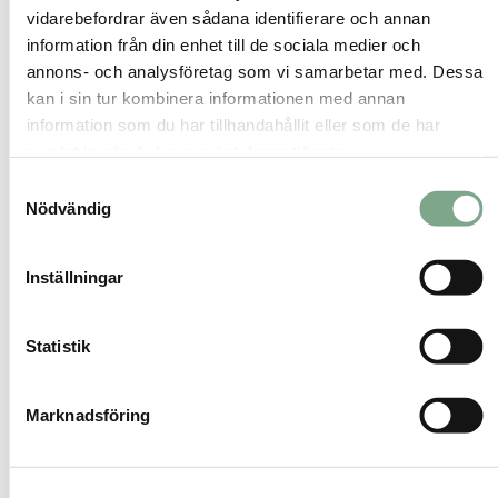
vidarebefordrar även sådana identifierare och annan
information från din enhet till de sociala medier och
annons- och analysföretag som vi samarbetar med. Dessa
kan i sin tur kombinera informationen med annan
information som du har tillhandahållit eller som de har
Termografering
samlat in när du har använt deras tjänster.
Identifierar värmeläckage och brister i
Samtyckesval
Nödvändig
klimatskalet med hjälp av
värmekamera.
Inställningar
Läs mer och beställ
Statistik
En enkel process från start
till färdigt underlag
Marknadsföring