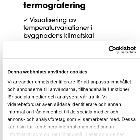
termografering
✓ Visualisering av
temperaturvariationer i
byggnadens klimatskal
✓ Underlag för att identifiera
värmeförluster och köldbryggor
✓ Indikationer på luftläckage
Denna webbplats använder cookies
kring fönster, dörrar och andra
Vi använder enhetsidentifierare för att anpassa innehållet
anslutningar
och annonserna till användarna, tillhandahålla funktioner
för sociala medier och analysera vår trafik. Vi
✓ Stöd vid bedömning av
vidarebefordrar även sådana identifierare och annan
isolering och
information från din enhet till de sociala medier och
temperaturavvikelser
annons- och analysföretag som vi samarbetar med. Dessa
kan i sin tur kombinera informationen med annan
✓ Ett visuellt komplement till
information som du har tillhandahållit eller som de har
energibesiktning och okulär