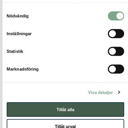
samlat in när du har använt deras tjänster.
genomgång
Samtyckesval
Nödvändig
✓ Underlag för vidare analys
och prioritering av möjliga
åtgärder
Inställningar
Statistik
Marknadsföring
Visa detaljer
Tillåt alla
Tillåt urval