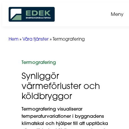
Hoppa
till
Meny
innehåll
Hem
»
Våra tjänster
»
Termografering
Termografering
Synliggör
värmeförluster och
köldbryggor
Termografering visualiserar
temperaturvariationer i byggnadens
klimatskal och hjälper till att upptäcka