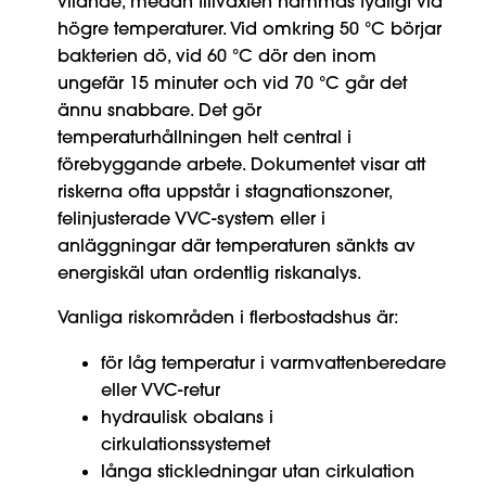
vilande, medan tillväxten hämmas tydligt vid
högre temperaturer. Vid omkring 50 °C börjar
bakterien dö, vid 60 °C dör den inom
ungefär 15 minuter och vid 70 °C går det
ännu snabbare. Det gör
temperaturhållningen helt central i
förebyggande arbete. Dokumentet visar att
riskerna ofta uppstår i stagnationszoner,
felinjusterade VVC-system eller i
anläggningar där temperaturen sänkts av
energiskäl utan ordentlig riskanalys.
Vanliga riskområden i flerbostadshus är:
för låg temperatur i varmvattenberedare
eller VVC-retur
hydraulisk obalans i
cirkulationssystemet
långa stickledningar utan cirkulation