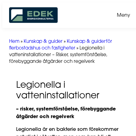
Hoppa
till
Meny
innehåll
Hem
»
Kunskap & guider
»
Kunskap & guiderför
flerbostadshus och fastigheter
»
Legionella i
vatteninstallationer – Risker, systemförståelse,
förebyggande åtgärder och regelverk
Legionella i
vatteninstallationer
– risker, systemförståelse, förebyggande
åtgärder och regelverk
Legionella är en bakterie som förekommer