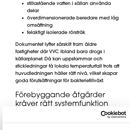
stillastående vatten i sällan använda
delar
överdimensionerade beredare med låg
omsättning
felaktigt isolerade rörstråk
Dokumentet lyfter särskilt fram äldre
fastigheter där VVC ibland bara drogs i
källarplanet. Då kan uppstammar och
stickledningar få lokala temperaturfall trots att
huvudledningen håller rätt nivå, vilket skapar
goda förutsättningar för bakterietillväxt.
Förebyggande åtgärder
kräver rätt systemfunktion
För att minska risken behövs både rätt
temperaturer och rätt hydraulisk funktion.