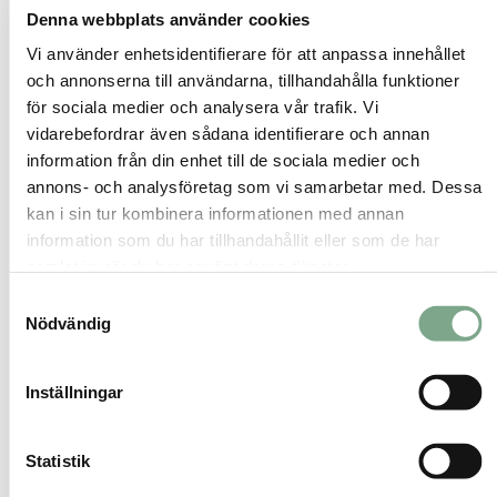
Dokumentet anger flera grundprinciper:
Denna webbplats använder cookies
minst 60 °C i varmvattenberedare, minst 50
Vi använder enhetsidentifierare för att anpassa innehållet
°C vid tappställe och kallvatten under 20 °C.
och annonserna till användarna, tillhandahålla funktioner
VVC-pumpen ska gå kontinuerligt, alla VVC-
för sociala medier och analysera vår trafik. Vi
stammar behöver injusteras och döda
vidarebefordrar även sådana identifierare och annan
ledningar eller långa stickledningar bör
information från din enhet till de sociala medier och
minimeras. Det framgår också att
annons- och analysföretag som vi samarbetar med. Dessa
tappvarmvatten enligt BBR ska nå minst 50 °C
kan i sin tur kombinera informationen med annan
inom sju sekunder vid tappstället, vilket ställer
information som du har tillhandahållit eller som de har
krav på både dimensionering och placering
samlat in när du har använt deras tjänster.
av VVC-anslutningar.
Samtyckesval
Nödvändig
I lågtemperatursystem, till exempel där
varmvatten produceras via värmepump eller
värmeåtervinning, krävs extra kontroll. Där
Inställningar
bör temperaturen höjas till minst 60 °C minst
en gång per vecka. Termisk desinfektion
Statistik
innebär att hela varmvattenvolymen höjs till
cirka 70–72 °C under minst 15 minuter, men