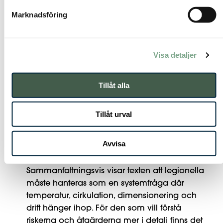
det måste ske kontrollerat för att undvika
Marknadsföring
skållningsrisk.
Kontroll, provtagning och
Visa detaljer
regelverk
Dokumentet rekommenderar provtagning
Tillåt alla
vid misstanke om bristande
temperaturhållning, efter ombyggnationer
Tillåt urval
eller i känsliga verksamheter. En teknisk
genomgång bör omfatta mätning i
Avvisa
beredare, VVC-retur och vid tappställen samt
kontroll av den hydrauliska balansen.
Sammanfattningsvis visar texten att legionella
måste hanteras som en systemfråga där
temperatur, cirkulation, dimensionering och
drift hänger ihop. För den som vill förstå
riskerna och åtgärderna mer i detalj finns det