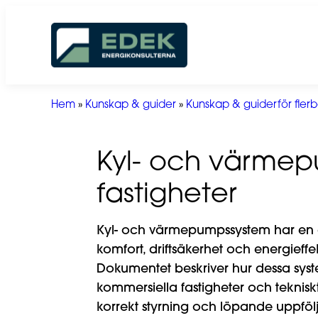
Hoppa
till
innehåll
Hem
»
Kunskap & guider
»
Kunskap & guiderför flerb
Kyl- och värmep
fastigheter
Kyl- och värmepumpssystem har en ce
komfort, driftsäkerhet och energieffe
Dokumentet beskriver hur dessa system
kommersiella fastigheter och teknisk
korrekt styrning och löpande uppföl