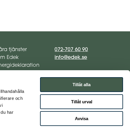
072-707 60 90
åra tjänster
info@edek.se
m Edek
nergideklaration
nergibesiktning
ontakta oss
Tillåt alla
illhandahålla
ifierare och
Tillåt urval
vi
 du har
Avvisa