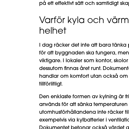
på ett effektivt sätt och samtidigt s
Varför kyla och vär
helhet
I dag räcker det inte att bara tänk
för att byggnaden ska fungera, men 
viktigare. I lokaler som kontor, skol
dessutom finnas året runt. Dokumentet
handlar om komfort utan också om at
tillförlitligt.
Den enklaste formen av kylning är fr
används för att sänka temperaturen 
utomhusförhållandena inte räcker till
exempelvis via kylbatterier i ventila
Dokumentet betonar också värdet av