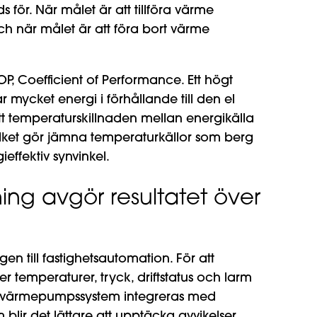
ds för. När målet är att tillföra värme
 när målet är att föra bort värme
OP, Coefficient of Performance. Ett högt
r mycket energi i förhållande till den el
att temperaturskillnaden mellan energikälla
ilket gör jämna temperaturkällor som berg
ieffektiv synvinkel.
ing avgör resultatet över
en till fastighetsautomation. För att
 temperaturer, tryck, driftstatus och larm
och värmepumpssystem integreras med
lir det lättare att upptäcka avvikelser