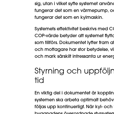
sig, utan i vilket syfte systemet använ
fungerar det som en värmepump, och
fungerar det som en kylmaskin.
Systemets effektivitet beskrivs med C
COP-värde betyder att systemet flytta
som tillförs. Dokumentet lyfter fram 
och mottagare har stor betydelse, v
och mark särskilt intressanta ur energ
Styrning och uppföljn
tid
En viktig del i dokumentet är koppling
systemen ska arbeta optimalt behöver
följas upp kontinuerligt. När kyl- 
byggnadens överordnade styrsystem b