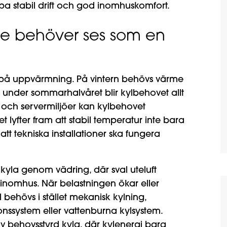
kapa stabil drift och god inomhuskomfort.
me behöver ses som en
a på uppvärmning. På vintern behövs värme
under sommarhalvåret blir kylbehovet allt
or och servermiljöer kan kylbehovet
 lyfter fram att stabil temperatur inte bara
t tekniska installationer ska fungera
ikyla genom vädring, där sval uteluft
inomhus. När belastningen ökar eller
 behövs i stället mekanisk kylning,
tionssystem eller vattenburna kylsystem.
 behovsstyrd kyla, där kylenergi bara