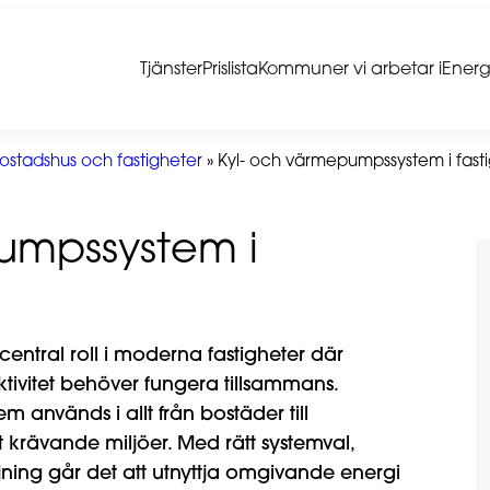
Tjänster
Prislista
Kommuner vi arbetar i
Energ
ostadshus och fastigheter
»
Kyl- och värmepumpssystem i fast
umpssystem i
ntral roll i moderna fastigheter där
ktivitet behöver fungera tillsammans.
 används i allt från bostäder till
t krävande miljöer. Med rätt systemval,
jning går det att utnyttja omgivande energi