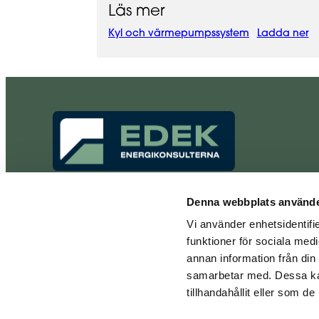
Läs mer
Kyl och värmepumpssystem
Ladda ner
Experter på
Denna webbplats använde
energideklarationer.
Vi använder enhetsidentifie
Organisationsnummer:
funktioner för sociala medi
559193-8476
annan information från din
Innehar F-skattebevis
samarbetar med. Dessa kan
tillhandahållit eller som d