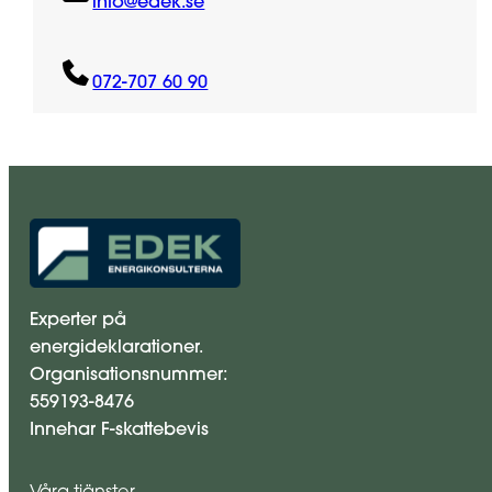
info@edek.se
072-707 60 90
Experter på
energideklarationer.
Organisationsnummer:
559193-8476
Innehar F-skattebevis
Våra tjänster