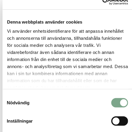
konstantvarvtalspumpar med för högt flöde
eller historiskt uppskruvad värmekurva efter
klagomål utan ordentlig analys. Även brist
Denna webbplats använder cookies
på zonindelning och otillräcklig övervakning
Vi använder enhetsidentifierare för att anpassa innehållet
nämns som vanliga problem. Det kan leda
och annonserna till användarna, tillhandahålla funktioner
till övertemperaturer, hög returtemperatur och
för sociala medier och analysera vår trafik. Vi
onödigt hög energiförbrukning.
vidarebefordrar även sådana identifierare och annan
Den rekommenderade arbetsgången är
information från din enhet till de sociala medier och
annons- och analysföretag som vi samarbetar med. Dessa
stegvis:
kan i sin tur kombinera informationen med annan
verifiera givare och deras placering
information som du har tillhandahållit eller som de har
kontrollera shuntventiler och pumpar
samlat in när du har använt deras tjänster.
säkerställ hydraulisk balans
Samtyckesval
skapa trendloggning och larm
Nödvändig
justera värmekurvan i små steg
följ upp komfort och returtemperatur
Inställningar
över tid