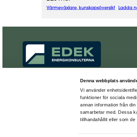
Värmeväxlare, kunskapsöversikt
Ladda n
Experter på
Denna webbplats använde
energideklarationer.
Vi använder enhetsidentifie
Organisationsnummer:
funktioner för sociala medi
559193-8476
annan information från din
Innehar F-skattebevis
samarbetar med. Dessa kan
tillhandahållit eller som d