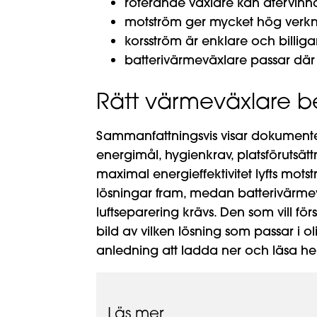
roterande växlare kan återvinna
motström ger mycket hög verkni
korsström är enklare och billig
batterivärmeväxlare passar där 
Rätt värmeväxlare 
Sammanfattningsvis visar dokumente
energimål, hygienkrav, platsförutsätt
maximal energieffektivitet lyfts mot
lösningar fram, medan batterivärmevä
luftseparering krävs. Den som vill för
bild av vilken lösning som passar i 
anledning att ladda ner och läsa h
Läs mer