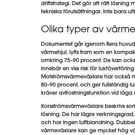
driftstrategi. Det gör att rätt lösni
tekniska förutsättningar, inte bara u
Olika typer av värmev
Dokumentet går igenom flera huvudt
värmehjul, lyfts fram som en kompak
omkring 75–90 procent. De kan också
innebär en viss risk för luktöverförin
Motströmsvärmeväxlare har också m
80–90 procent, och ger fullständig lu
kräver avfrostningsfunktion vid låga
Korsströmsvärmeväxlare beskrivs so
lösning. De har lägre verkningsgrad
och har ingen luftblandning. Dubbe
värmeväxlare kan ge mycket hög v