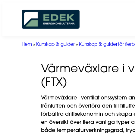
Hoppa
till
innehåll
Hem
»
Kunskap & guider
»
Kunskap & guiderför flerb
Värmeväxlare i v
(FTX)
Värmeväxlare i ventilationssystem an
frånluften och överföra den till tilluf
förbättra driftsekonomin och skapa 
en översikt över flera vanliga typer 
både temperaturverkningsgrad, tryckf