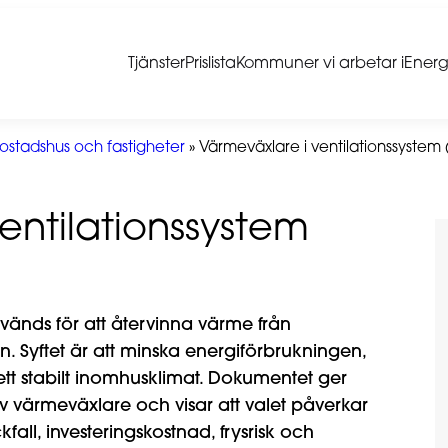
Tjänster
Prislista
Kommuner vi arbetar i
Energ
ostadshus och fastigheter
»
Värmeväxlare i ventilationssystem 
entilationssystem
vänds för att återvinna värme från
ten. Syftet är att minska energiförbrukningen,
ett stabilt inomhusklimat. Dokumentet ger
av värmeväxlare och visar att valet påverkar
all, investeringskostnad, frysrisk och