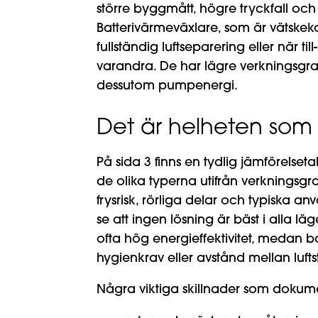
större byggmått, högre tryckfall och
Batterivärmeväxlare, som är vätskek
fullständig luftseparering eller när ti
varandra. De har lägre verkningsgra
dessutom pumpenergi.
Det är helheten som 
På sida 3 finns en tydlig jämförelse
de olika typerna utifrån verkningsgrad
frysrisk, rörliga delar och typiska a
se att ingen lösning är bäst i alla 
ofta hög energieffektivitet, medan b
hygienkrav eller avstånd mellan luft
Några viktiga skillnader som dokumen