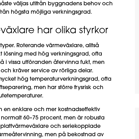
ng måste väljas utifrån byggnadens behov och
tifrån högsta möjliga verkningsgrad.
äxlare har olika styrkor
yper. Roterande värmeväxlare, alltså
t lösning med hög verkningsgrad, ofta
 i vissa utföranden återvinna fukt, men
g och kräver service av rörliga delar.
ycket hög temperaturverkningsgrad, ofta
ftseparering, men har större frysrisk och
 utetemperaturer.
m en enklare och mer kostnadseffektiv
, normalt 60–75 procent, men är robusta
lplattvärmeväxlare och seriekopplade
ärmeåtervinning, men på bekostnad av