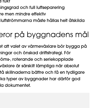
 fukt
ngsgrad och full luftseparering
are men mindre effektiv
luftströmmarna måste hållas helt åtskilda
beror på byggnadens mål
t att valet av värmeväxlare bör bygga på
ningar och önskad driftstrategi. För
ströms-, roterande och seriekopplade
xlare är särskilt lämpliga när absolut
stå skillnaderna bättre och få en tydligare
olika typer av byggnader har därför god
ela dokumentet.