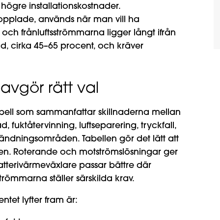
 högre installationskostnader.
opplade, används när man vill ha
ll- och frånluftsströmmarna ligger långt ifrån
d, cirka 45–65 procent, och kräver
avgör rätt val
tabell som sammanfattar skillnaderna mellan
, fuktåtervinning, luftseparering, tryckfall,
nvändningsområden. Tabellen gör det lätt att
lägen. Roterande och motströmslösningar ger
atterivärmeväxlare passar bättre där
strömmarna ställer särskilda krav.
tet lyfter fram är: