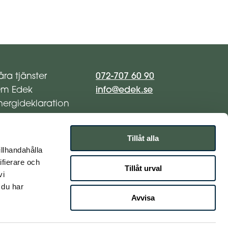
072-707 60 90
åra tjänster
info@edek.se
m Edek
nergideklaration
nergibesiktning
ontakta oss
Tillåt alla
illhandahålla
ifierare och
Tillåt urval
vi
 du har
Avvisa