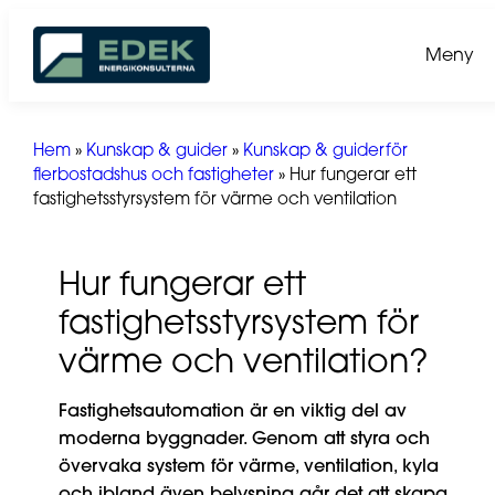
Hoppa
till
Meny
innehåll
Hem
»
Kunskap & guider
»
Kunskap & guiderför
flerbostadshus och fastigheter
»
Hur fungerar ett
fastighetsstyrsystem för värme och ventilation
Hur fungerar ett
fastighetsstyrsystem för
värme och ventilation?
Fastighetsautomation är en viktig del av
moderna byggnader. Genom att styra och
övervaka system för värme, ventilation, kyla
och ibland även belysning går det att skapa