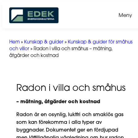
Hoppa
till
Meny
innehåll
Hem
»
Kunskap & guider
»
Kunskap & guider för småhus
och villor
»
Radon i villa och småhus – mätning,
åtgärder och kostnad
Radon i villa och småhus
– mätning, åtgärder och kostnad
Radon är en osynlig, luktfri och smaklös gas
som kan förekomma i alla typer av
byggnader. Dokumentet ger en fördjupad
men lättillgänglig vägledning om hur radon