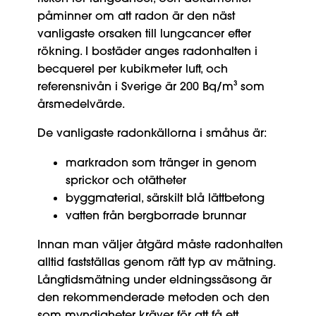
påminner om att radon är den näst
vanligaste orsaken till lungcancer efter
rökning. I bostäder anges radonhalten i
becquerel per kubikmeter luft, och
referensnivån i Sverige är 200 Bq/m³ som
årsmedelvärde.
De vanligaste radonkällorna i småhus är:
markradon som tränger in genom
sprickor och otätheter
byggmaterial, särskilt blå lättbetong
vatten från bergborrade brunnar
Innan man väljer åtgärd måste radonhalten
alltid fastställas genom rätt typ av mätning.
Långtidsmätning under eldningssäsong är
den rekommenderade metoden och den
som myndigheter kräver för att få ett