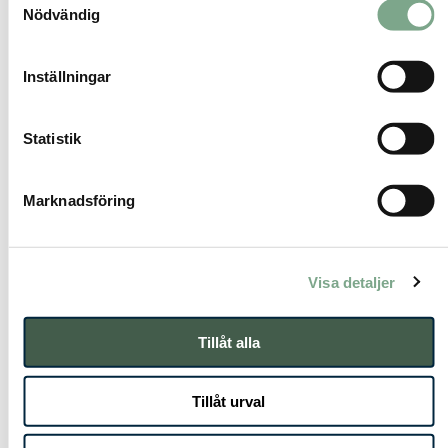
vatten kan en radonavskiljare installeras på
Nödvändig
inkommande vattenledning och ge en
reduktion på cirka 80–95 procent.
Inställningar
Kostnad, uppföljning och
helhetsperspektiv
Statistik
Dokumentet redovisar också ungefärliga
Marknadsföring
kostnadsnivåer för vanliga åtgärder i
småhus. En radonsug anges normalt kosta
cirka 20 000–50 000 kronor, en radonbrunn
Visa detaljer
cirka 40 000–80 000 kronor och en
radonavskiljare för vatten cirka 30 000–70 000
kronor. För förbättrad ventilation, till exempel
Tillåt alla
FTX, varierar kostnaden mer beroende på
omfattning. Samtidigt betonas att en korrekt
Tillåt urval
förstudie och mätning är avgörande för att
undvika onödiga eller överdimensionerade