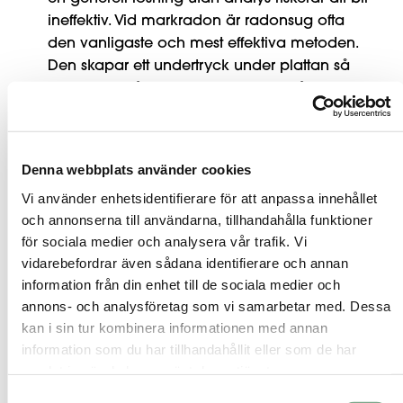
ineffektiv. Vid markradon är radonsug ofta
den vanligaste och mest effektiva metoden.
Den skapar ett undertryck under plattan så
att radonet fångas upp innan det når
bostaden. I vissa fall kan radonbrunn vara
rätt metod, särskilt när radonet
huvudsakligen kommer från marken runt
Denna webbplats använder cookies
huset. Tätning av sprickor och genomföringar
Vi använder enhetsidentifierare för att anpassa innehållet
kan hjälpa, men räcker sällan som ensam
och annonserna till användarna, tillhandahålla funktioner
lösning vid högre halter.
för sociala medier och analysera vår trafik. Vi
Ventilationsåtgärder kan också spela stor roll.
vidarebefordrar även sådana identifierare och annan
Förbättrad ventilation kan späda ut
information från din enhet till de sociala medier och
radonhalten, men för stort undertryck kan
annons- och analysföretag som vi samarbetar med. Dessa
samtidigt öka inflödet från marken. Därför
kan i sin tur kombinera informationen med annan
lyfts balanserad ventilation, exempelvis FTX,
information som du har tillhandahållit eller som de har
samlat in när du har använt deras tjänster.
fram som en bättre lösning när man vill ha
kontroll över tryckförhållandena. Vid radon i
Samtyckesval