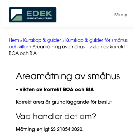
Hoppa
till
Meny
innehåll
Hem
»
Kunskap & guider
»
Kunskap & guider för småhus
och villor
»
Areamätning av småhus – vikten av korrekt
BOA och BIA
Areamätning av småhus
– vikten av korrekt BOA och BIA
Korrekt area är grundläggande för beslut.
Vad handlar det om?
Mätning enligt SS 21054:2020.