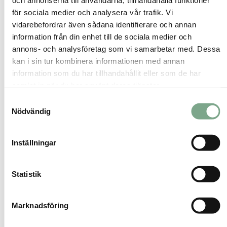
och annonserna till användarna, tillhandahålla funktioner
Läs mer
för sociala medier och analysera vår trafik. Vi
Vikten och värdet av rätt areamätning
Ladda ner
vidarebefordrar även sådana identifierare och annan
information från din enhet till de sociala medier och
annons- och analysföretag som vi samarbetar med. Dessa
kan i sin tur kombinera informationen med annan
information som du har tillhandahållit eller som de har
Behöver du hjälp att tolka vad som
samlat in när du har använt deras tjänster.
gäller?
Samtyckesval
Nödvändig
Regler, energikrav och tekniska begrepp kan
vara svåra att reda ut på egen hand. Vi
Inställningar
hjälper dig att förstå vad som gäller för din
byggnad och vilka steg som är klokast att ta.
Statistik
Se våra tjänster
Marknadsföring
Så fungerar det